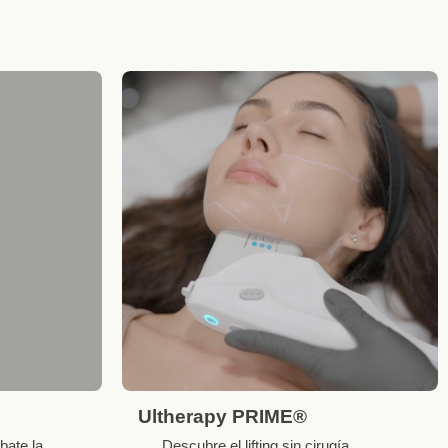
Ultherapy PRIME®
bate la
Descubre el lifting sin cirugía