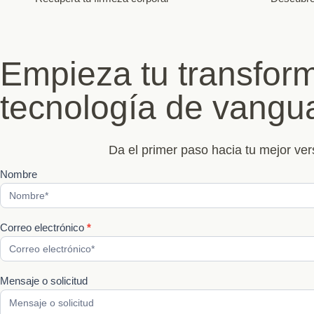
Empieza tu transform
tecnología de vangua
Da el primer paso hacia tu mejor vers
Nombre
Formulario
de
contactanos
Correo electrónico
*
Mensaje o solicitud