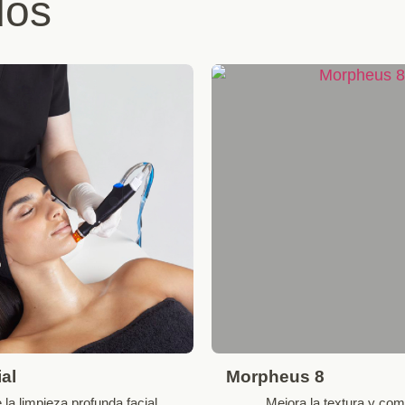
dos
al
Morpheus 8
la limpieza profunda facial
Mejora la textura y com